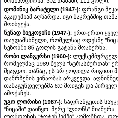
ბომბარდირია: 302 თამაში, 111 გოლი.
დომინიკ ბარატელი (1947-):
ფრანგი მეკა
აკადემიამ აღზარდა. იგი ნაკრებშიც თამა
მოიხვეჭა.
ნენად ბიეკოვიჩი (1947-):
ერთ-ერთი ყველ
თავდამსხმელი, რომელსაც ოდესმე “ნიცაშ
სეზონში 85 გოლის გატანა მოახერხა.
რობი ლანგერსი (1960-):
ლუქსემბურგელი
რომელმაც 1989 წელს “სტრასბურთან” ე
შეაგდო. თანაც, ეს არ ყოფილა რიგითი მა
დამრჩენის ვინაობას არკვევდა. აღნიშნ
თანაგუნდელებმა 6:0 მოიგეს და პირველ 
ამოქაჩეს.
უგო ლორისი (1987-):
საფრანგეთის საუკ
“ნიცაში” დაიწყო. მერე “ლიონს” მიაშურა
ლონდონის “ტოტენჰემში” აღმოჩნდა. დღ