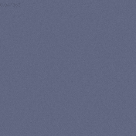
0.047963