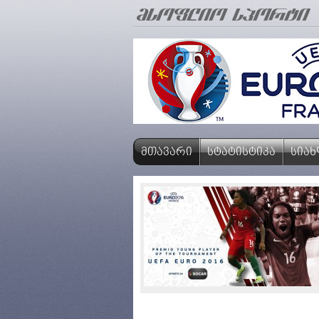
ᲛᲗᲐᲕᲐᲠᲘ
ᲡᲢᲐᲢᲘᲡᲢᲘᲙᲐ
ᲡᲘᲐ